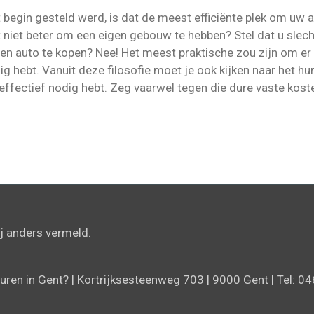
 begin gesteld werd, is dat de meest efficiënte plek om uw ac
t niet beter om een eigen gebouw te hebben? Stel dat u slec
een auto te kopen? Nee! Het meest praktische zou zijn om er 
ig hebt. Vanuit deze filosofie moet je ook kijken naar het hu
 effectief nodig hebt. Zeg vaarwel tegen die dure vaste kost
ij anders vermeld.
ren in Gent? | Kortrijksesteenweg 703 | 9000 Gent | Tel:
04